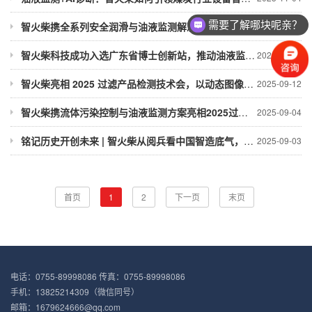
需要了解哪块呢亲？
智火柴携全系列安全润滑与油液监测解决方案参加2025国际煤炭采矿展
2025-10-29
智火柴科技成功入选广东省博士创新站，推动油液监测技术创新
2025-10-18
智火柴亮相 2025 过滤产品检测技术会，以动态图像分析技术引领油液监测新趋势
2025-09-12
智火柴携流体污染控制与油液监测方案亮相2025过滤检测技术会（新乡·9月9-11日
2025-09-04
铭记历史开创未来 | 智火柴从阅兵看中国智造底气，以油品监测实力护航 “国
2025-09-03
首页
1
2
下一页
末页
电话：0755-89998086 传真：0755-89998086
手机：13825214309（微信同号）
邮箱：1679624666@qq.com