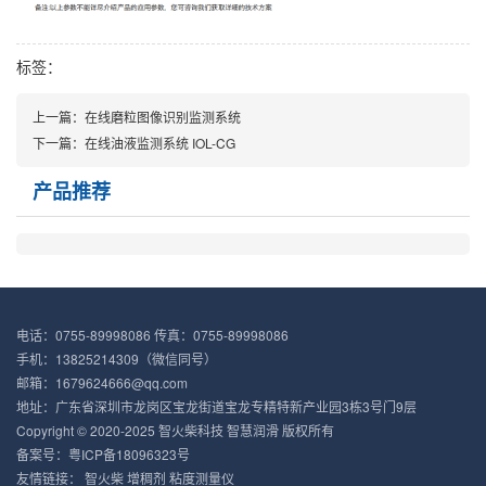
标签：
上一篇：在线磨粒图像识别监测系统
下一篇：在线油液监测系统 IOL-CG
产品推荐
电话：0755-89998086 传真：0755-89998086
手机：13825214309（微信同号）
邮箱：1679624666@qq.com
地址：广东省深圳市龙岗区宝龙街道宝龙专精特新产业园3栋3号门9层
Copyright © 2020-2025 智火柴科技 智慧润滑 版权所有
备案号：
粤ICP备18096323号
友情链接：
智火柴
增稠剂
粘度测量仪